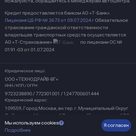
пожалуйста, обращайтесь к менеджерам автоцентра.
Кредит предоставляется банком АО «Т-Банк».
Лицензия ЦБ РФ № 2673 от 09.07.2024 г
Обязательное
страхование гражданской ответственности
владельцев транспортных средств осуществляется
АО «Т-Страхование»
по лицензии ОС №
0191-03 от 01.07.2024
Юридическое лицо:
ООО «ТЕХНОДРАЙВ-ВГ»
ИНН / КПП / ОГРН:
9723238890 / 772301001 / 1247700601444
Юридический адрес:
109559, Город Москва, вн.тер. г. Муниципальный Округ
Люблино, ул Марьинский Парк, дом 45, помещение 17/1
Физический адрес:
Мы используем cookies
Я согласен
Подробнее
г. Нижний Новгород, ул. Коминтерна, д. 31