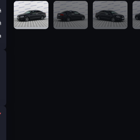
й
й
а