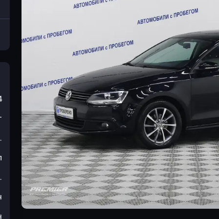
4
т
.
л
.
н
н