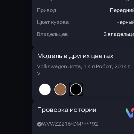
Привод
Передни
Цвет кузова
Черны
Владельцев
2 владельц
Модель в других цветах
Volkswagen Jetta, 1.4 л Робот, 2014 г.
VI
Автотека
Проверка истории
WVWZZZ16*DM****92