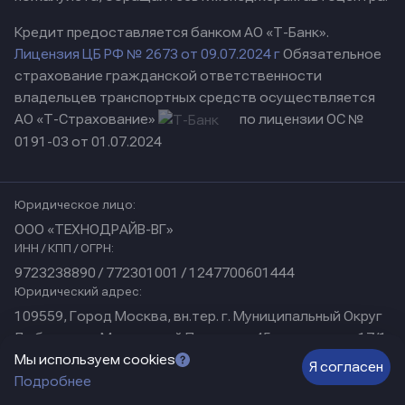
Кредит предоставляется банком АО «Т-Банк».
Лицензия ЦБ РФ № 2673 от 09.07.2024 г
Обязательное
страхование гражданской ответственности
владельцев транспортных средств осуществляется
АО «Т-Страхование»
по лицензии ОС №
0191-03 от 01.07.2024
Юридическое лицо:
ООО «ТЕХНОДРАЙВ-ВГ»
ИНН / КПП / ОГРН:
9723238890 / 772301001 / 1247700601444
Юридический адрес:
109559, Город Москва, вн.тер. г. Муниципальный Округ
Люблино, ул Марьинский Парк, дом 45, помещение 17/1
Физический адрес:
Мы используем cookies
Я согласен
Подробнее
г. Нижний Новгород, ул. Коминтерна, д. 31