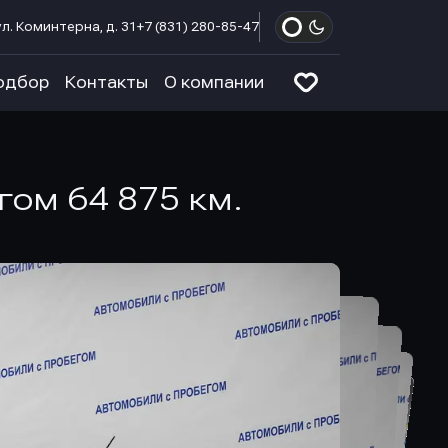
л. Коминтерна, д. 31
+7 (831) 280-85-47
одбор
Контакты
О компании
егом 64 875 км.