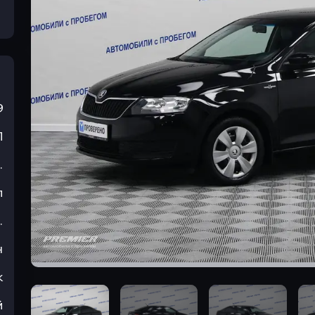
9
П
.
л
.
н
к
й