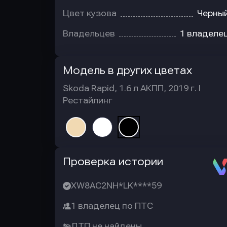
Цвет кузова
Черны
Владельцев
1 владеле
Модель в других цветах
Skoda Rapid, 1.6 л АКПП, 2019 г. I
Рестайлинг
Автотека
Проверка истории
XW8AC2NH*LK****59
1 владелец по ПТС
ДТП не найдены