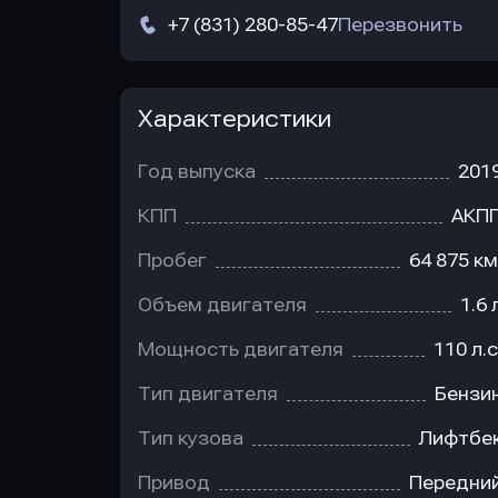
+7 (831) 280-85-47
Перезвонить
Характеристики
Год выпуска
201
КПП
АКП
Пробег
64 875 км
Объем двигателя
1.6 
Мощность двигателя
110 л.с
Тип двигателя
Бензи
Тип кузова
Лифтбе
Привод
Передни