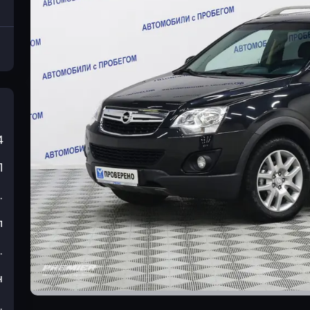
4
П
.
л
.
н
.