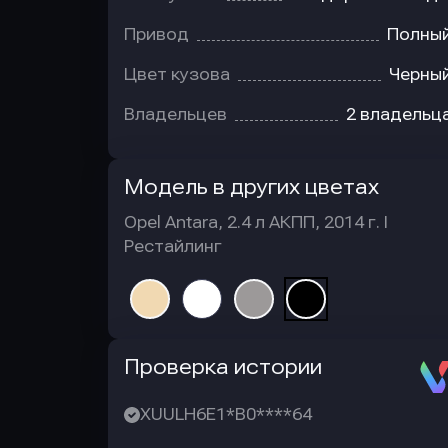
Привод
Полны
Цвет кузова
Черны
Владельцев
2 владельц
Модель в других цветах
Opel Antara, 2.4 л АКПП, 2014 г. I
Рестайлинг
Автотека
Проверка истории
XUULH6E1*B0****64