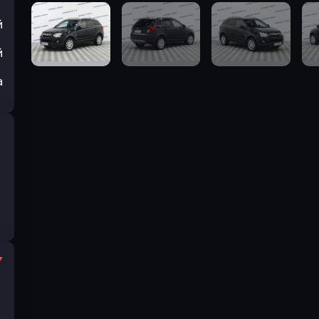
й
й
а