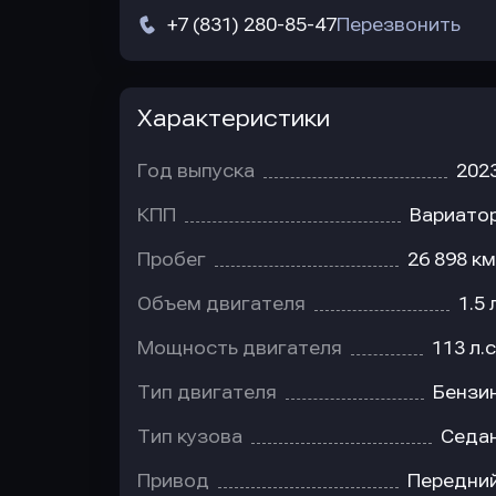
+7 (831) 280-85-47
Перезвонить
Характеристики
Год выпуска
202
КПП
Вариато
Пробег
26 898 км
Объем двигателя
1.5 
Мощность двигателя
113 л.с
Тип двигателя
Бензи
Тип кузова
Седа
Привод
Передни