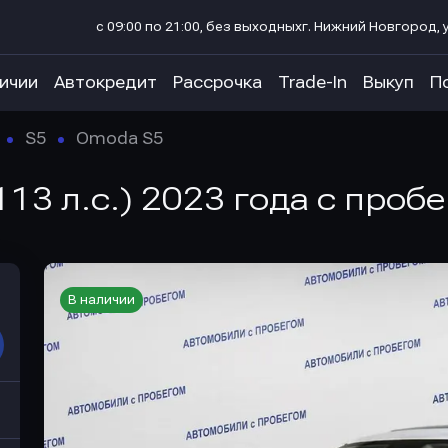
с 09:00 по 21:00, без выходных
г. Нижний Новгород, у
личии
Автокредит
Рассрочка
Trade-In
Выкуп
П
S5
Omoda S5
13 л.с.) 2023 года с пробе
В наличии