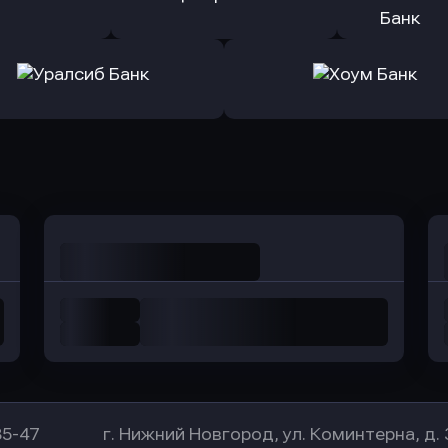
ранжевый
в Абсолют Банк
в Банк 
ь заявку
Оправить заявку
Оправит
а Банк
в Центр-Инвест
в Ренес
Оправить заявку
Оправить заявку
в Уралсиб Банк
в Хоум Банк
85-47
г. Нижний Новгород, ул. Коминтерна, д. 