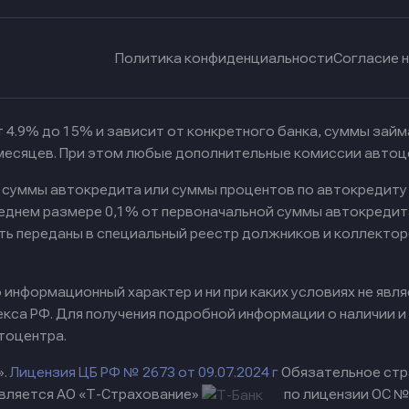
Политика конфиденциальности
Согласие 
 4.9% до 15% и зависит от конкретного банка, суммы зай
 месяцев. При этом любые дополнительные комиссии автоц
к суммы автокредита или суммы процентов по автокредиту
реднем размере 0,1% от первоначальной суммы автокредит
ть переданы в специальный реестр должников и коллектор
информационный характер и ни при каких условиях не явл
са РФ. Для получения подробной информации о наличии и с
тоцентра.
».
Лицензия ЦБ РФ № 2673 от 09.07.2024 г
Обязательное стр
вляется АО «Т-Страхование»
по лицензии ОС № 