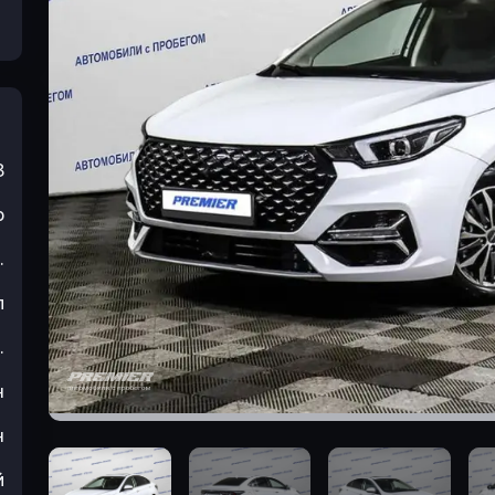
3
р
.
л
.
н
н
й