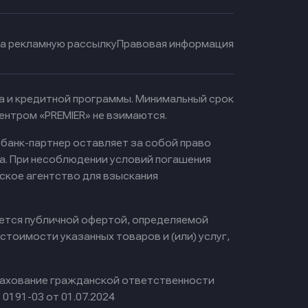
на рекламную рассылку
Правовая информация
ма и кредитной программы. Минимальный срок
ентром «PREMIER» не взимаются.
 банк-партнер оставляет за собой право
а. При несоблюдении условий погашения
ское агентство для взыскания
яется публичной офертой, определяемой
тоимости указанных товаров и (или) услуг,
ахование гражданской ответственности
0191-03 от 01.07.2024