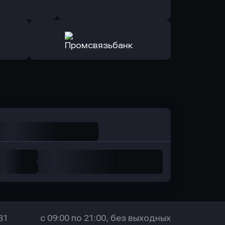
Авангард
в ОТП БАНК
ь заявку
Оправить заявку
санс Банк
в Локо-Банк
Оправить заявку
в Промсвязьбанк
31
с 09:00 по 21:00, без выходных