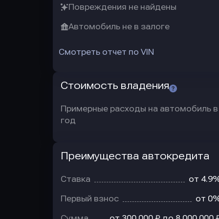
Повреждения не найдены
Автомобиль не в залоге
Смотреть отчет по VIN
Стоимость владения
Примерные расходы на автомобиль в
год
Преимущества автокредита
Преимущества
автокредита
Ставка
от 4.9
Первый взнос
от 0
Сумма
от 300 000 ₽ до 8 000 000 