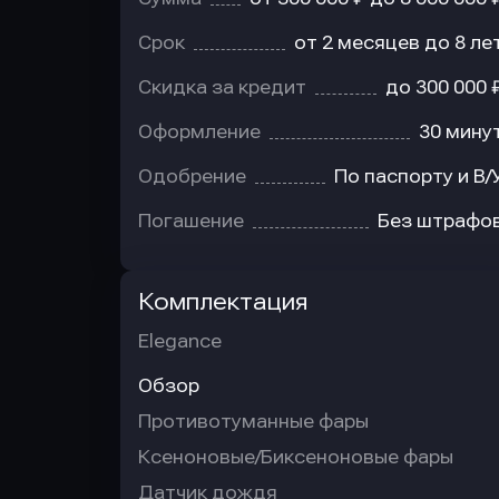
Срок
от 2 месяцев до 8 ле
Скидка за кредит
до 300 000 
Оформление
30 мину
Одобрение
По паспорту и В/
Погашение
Без штрафо
Комплектация
Elegance
Обзор
Противотуманные фары
Ксеноновые/Биксеноновые фары
Датчик дождя