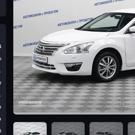
4
р
.
л
.
н
н
й