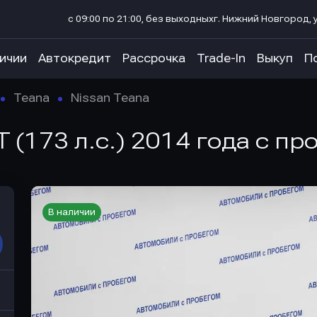
с 09:00 по 21:00, без выходных
г. Нижний Новгород, у
личии
Автокредит
Рассрочка
Trade-In
Выкуп
П
Teana
Nissan Teana
T (173 л.с.) 2014 года с пр
В наличии