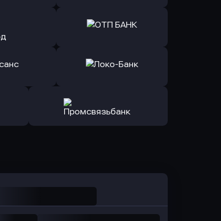
ь заявку
Оправить заявку
йзен Банк
в Экспобанк
ь заявку
Оправить заявку
Авангард
в ОТП БАНК
ь заявку
Оправить заявку
санс Банк
в Локо-Банк
Оправить заявку
в Промсвязьбанк