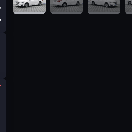
й
а
I