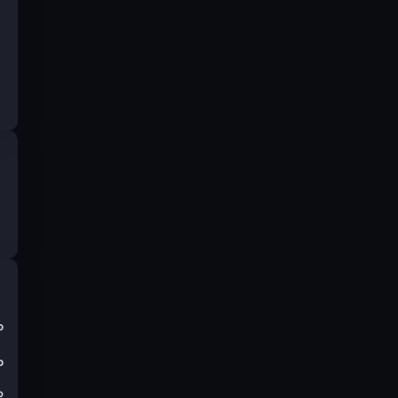
%
%
₽