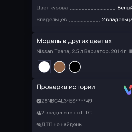
Цвет кузова
Белы
Владельцев
2 владельц
Модель в других цветах
Nissan Teana, 2.5 л Вариатор, 2014 г. II
Автотека
Проверка истории
Z8NBCAL3*ES****49
2 владельца по ПТС
ДТП не найдены