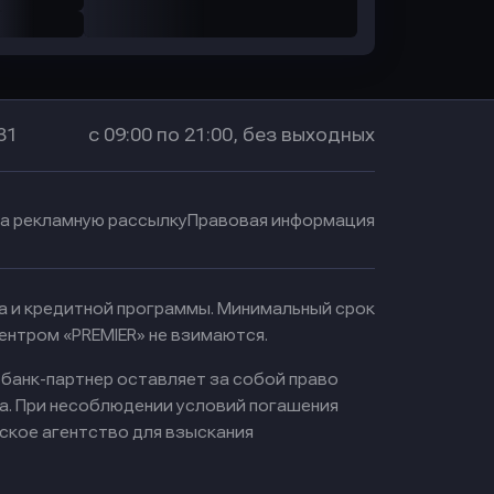
31
с 09:00 по 21:00, без выходных
на рекламную рассылку
Правовая информация
ма и кредитной программы. Минимальный срок
ентром «PREMIER» не взимаются.
 банк-партнер оставляет за собой право
а. При несоблюдении условий погашения
ское агентство для взыскания