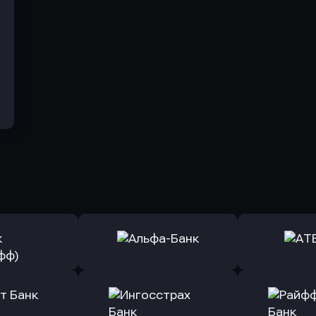
ь заявку
Оправить заявку
Оправит
(Тинькофф)
в Альфа-Банк
в АТ