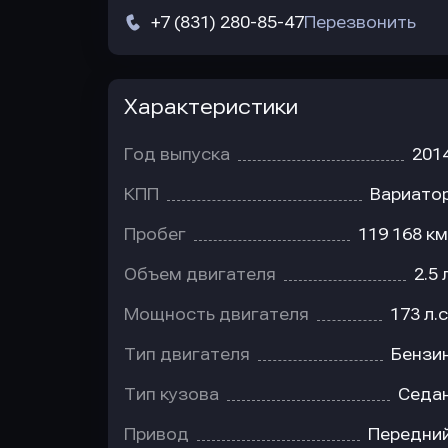
+7 (831) 280-85-47
Перезвонить
Характеристики
Год выпуска
201
КПП
Вариато
Пробег
119 168 км
Объем двигателя
2.5 
Мощность двигателя
173 л.с
Тип двигателя
Бензи
Тип кузова
Седа
Привод
Передни