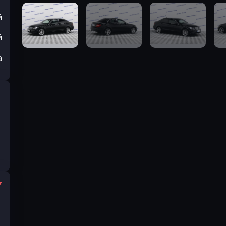
й
й
а