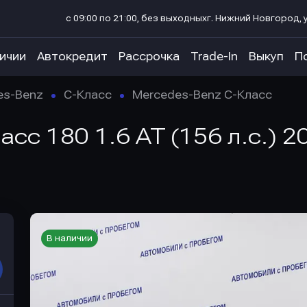
с 09:00 по 21:00, без выходных
г. Нижний Новгород, у
личии
Автокредит
Рассрочка
Trade-In
Выкуп
П
es-Benz
C-Класс
Mercedes-Benz C-Класс
сс 180 1.6 AT (156 л.с.) 2
В наличии