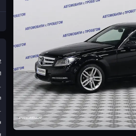
2
П
.
л
.
н
н