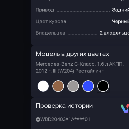
Привод
Задни
Цвет кузова
Черны
Владельцев
2 владельц
Модель в других цветах
Mercedes-Benz C-Класс, 1.6 л АКПП,
2012 г. III (W204) Рестайлинг
Автотека
Проверка истории
WDD20403*1A****01