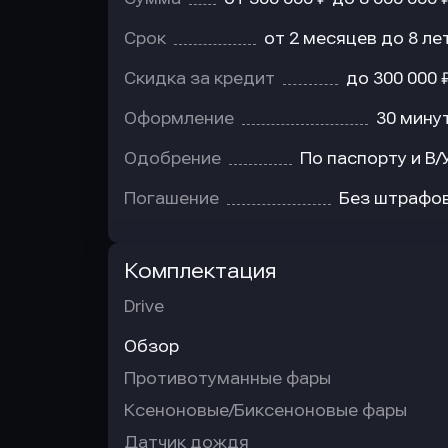
Срок
от 2 месяцев до 8 ле
Скидка за кредит
до 300 000 
Оформление
30 мину
Одобрение
По паспорту и В/
Погашение
Без штрафо
Комплектация
Drive
Обзор
Противотуманные фары
Ксеноновые/Биксеноновые фары
Датчик дождя