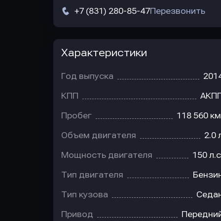
+7 (831) 280-85-47
Перезвонить
Характеристики
Год выпуска
201
КПП
АКП
Пробег
118 560 км
Объем двигателя
2.0 
Мощность двигателя
150 л.с
Тип двигателя
Бензи
Тип кузова
Седа
Привод
Передни