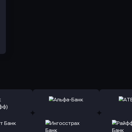
ь заявку
Оправить заявку
Оправит
(Тинькофф)
в Альфа-Банк
в АТ