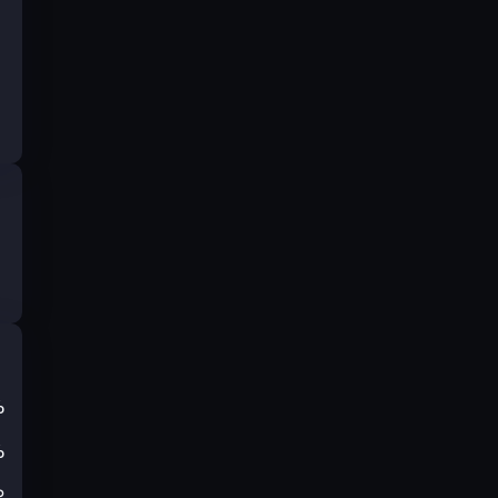
%
%
₽