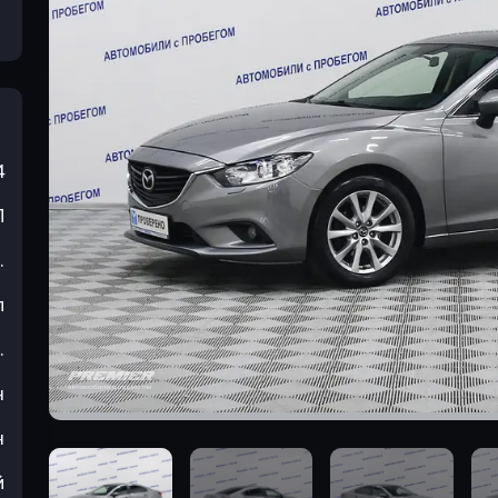
4
П
.
л
.
н
н
й