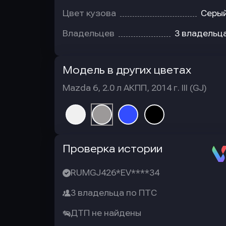
Цвет кузова
Серы
Владельцев
3 владельц
Модель в других цветах
Mazda 6, 2.0 л АКПП, 2014 г. III (GJ)
Автотека
Проверка истории
RUMGJ426*EV****34
3 владельца по ПТС
ДТП не найдены