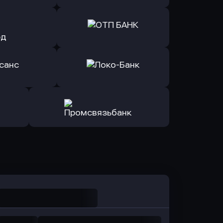
ь заявку
Оправить заявку
йзен Банк
в Экспобанк
ь заявку
Оправить заявку
Авангард
в ОТП БАНК
ь заявку
Оправить заявку
санс Банк
в Локо-Банк
Оправить заявку
в Промсвязьбанк