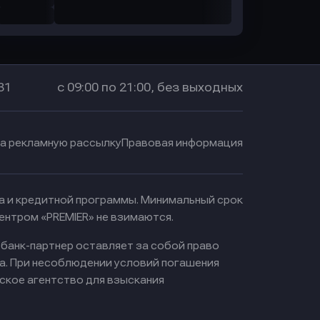
31
с 09:00 по 21:00, без выходных
на рекламную рассылку
Правовая информация
ма и кредитной программы. Минимальный срок
ентром «PREMIER» не взимаются.
 банк-партнер оставляет за собой право
а. При несоблюдении условий погашения
ское агентство для взыскания