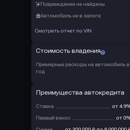
Повреждения не найдены
Автомобиль не в залоге
Смотреть отчет по VIN
Стоимость владения
Примерные расходы на автомобиль в
год
Преимущества автокредита
Преимущества
автокредита
Ставка
от 4.9
Первый взнос
от 0
Сумма
от 300 000 ₽ до 8 000 000 