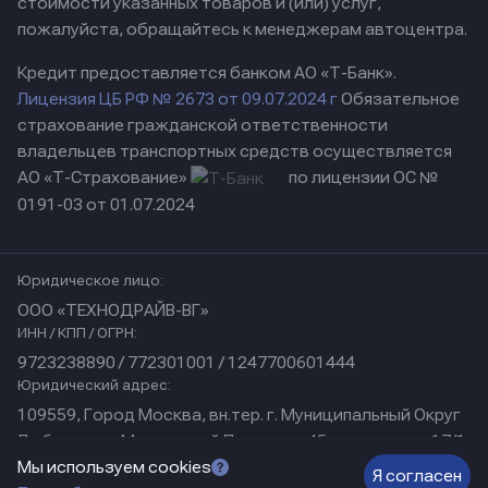
стоимости указанных товаров и (или) услуг,
пожалуйста, обращайтесь к менеджерам автоцентра.
Кредит предоставляется банком АО «Т-Банк».
Лицензия ЦБ РФ № 2673 от 09.07.2024 г
Обязательное
страхование гражданской ответственности
владельцев транспортных средств осуществляется
АО «Т-Страхование»
по лицензии ОС №
0191-03 от 01.07.2024
Юридическое лицо:
ООО «ТЕХНОДРАЙВ-ВГ»
ИНН / КПП / ОГРН:
9723238890 / 772301001 / 1247700601444
Юридический адрес:
109559, Город Москва, вн.тер. г. Муниципальный Округ
Люблино, ул Марьинский Парк, дом 45, помещение 17/1
Физический адрес:
Мы используем cookies
Я согласен