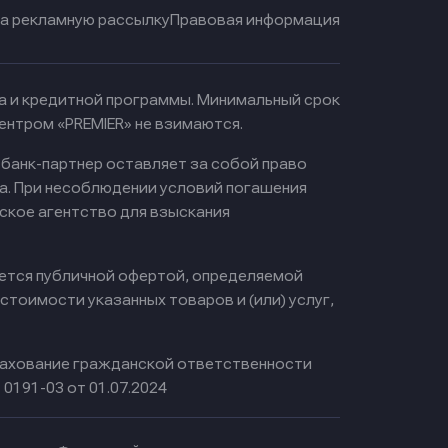
на рекламную рассылку
Правовая информация
ма и кредитной программы. Минимальный срок
ентром «PREMIER» не взимаются.
 банк-партнер оставляет за собой право
а. При несоблюдении условий погашения
ское агентство для взыскания
яется публичной офертой, определяемой
тоимости указанных товаров и (или) услуг,
ахование гражданской ответственности
0191-03 от 01.07.2024