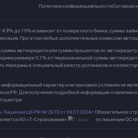
Политика конфиденциальности
Согласие 
 4.9% до 15% и зависит от конкретного банка, суммы зай
 месяцев. При этом любые дополнительные комиссии автоц
к суммы автокредита или суммы процентов по автокредиту
реднем размере 0,1% от первоначальной суммы автокредит
ть переданы в специальный реестр должников и коллектор
информационный характер и ни при каких условиях не явл
са РФ. Для получения подробной информации о наличии и с
тоцентра.
».
Лицензия ЦБ РФ № 2673 от 09.07.2024 г
Обязательное стр
вляется АО «Т-Страхование»
по лицензии ОС № 