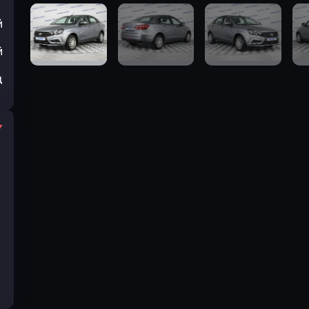
й
й
ц