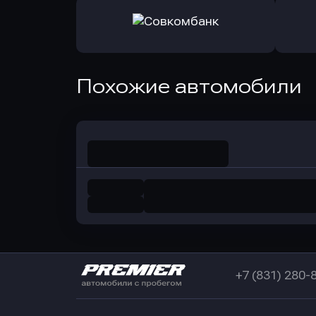
Оправить заявку
Оправит
в РоссельхозБанк
в Почт
Оправить заявку
Похожие автомобили
в Совкомбанк
+7 (831) 280-