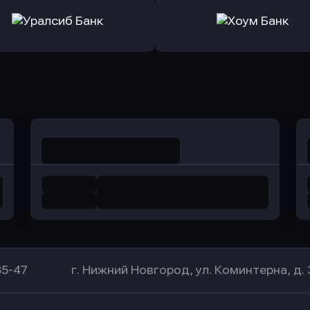
ь заявку
Оправить заявку
Оправит
а Банк
в Центр-Инвест
в Ренес
Оправить заявку
Оправить заявку
в Уралсиб Банк
в Хоум Банк
85-47
г. Нижний Новгород, ул. Коминтерна, д. 