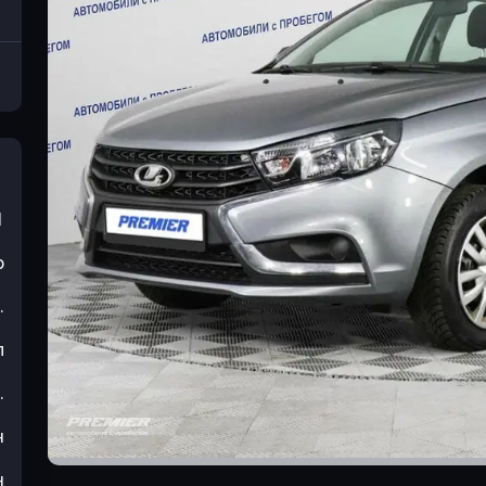
1
р
.
л
.
н
н