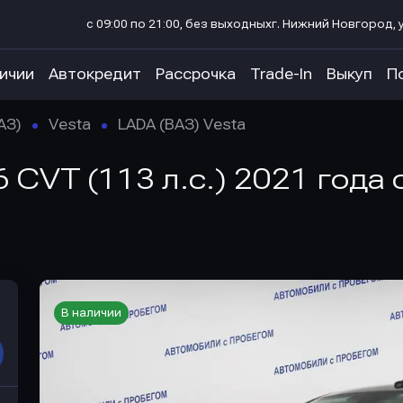
с 09:00 по 21:00, без выходных
г. Нижний Новгород, у
личии
Автокредит
Рассрочка
Trade-In
Выкуп
П
АЗ)
Vesta
LADA (ВАЗ) Vesta
6 CVT (113 л.с.) 2021 года
В наличии