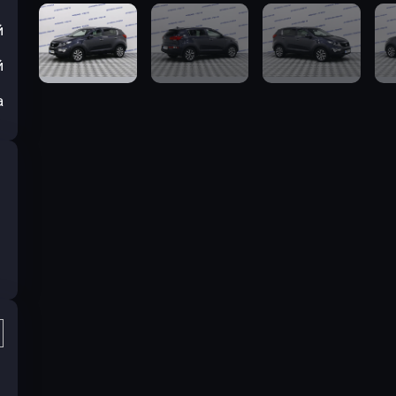
й
й
а