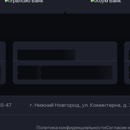
а Банк
в Центр-Инвест
в Ренес
Оправить заявку
Оправить заявку
в Уралсиб Банк
в Хоум Банк
85-47
г. Нижний Новгород, ул. Коминтерна, д. 
Политика конфиденциальности
Согласие 