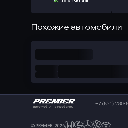
в РоссельхозБанк
в Почт
Оправить заявку
Похожие автомобили
в Совкомбанк
+7 (831) 280-
© PREMIER, 2026