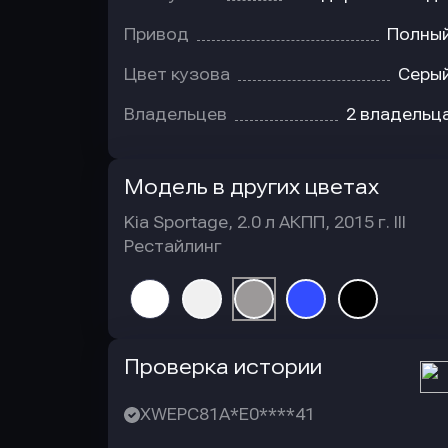
Привод
Полны
Цвет кузова
Серы
Владельцев
2 владельц
Модель в других цветах
Kia Sportage, 2.0 л АКПП, 2015 г. III
Рестайлинг
Автотека
Проверка истории
XWEPC81A*E0****41