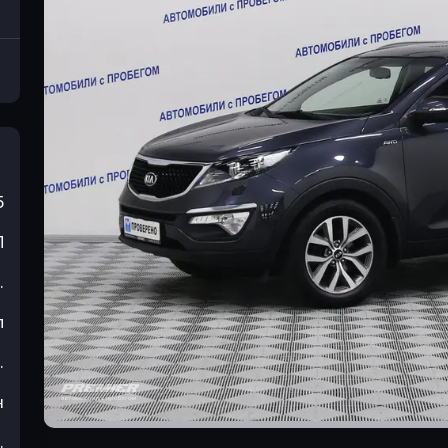
5
П
.
л
.
н
.