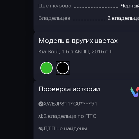
Цвет кузова
Черны
Владельцев
2 владельц
Модель в других цветах
Kia Soul, 1.6 л АКПП, 2016 г. II
Автотека
Проверка истории
XWEJP811*G0****91
2 владельца по ПТС
ДТП не найдены