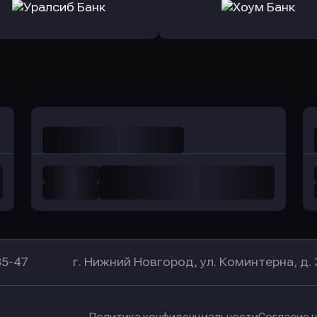
ь заявку
Оправить заявку
Оправит
а Банк
в Центр-Инвест
в Ренес
Оправить заявку
Оправить заявку
в Уралсиб Банк
в Хоум Банк
85-47
г. Нижний Новгород, ул. Коминтерна, д. 
Политика конфиденциальности
Согласие 