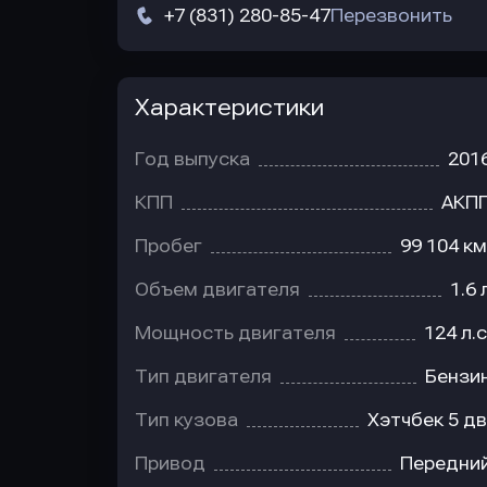
+7 (831) 280-85-47
Перезвонить
Характеристики
Год выпуска
201
КПП
АКП
Пробег
99 104 км
Объем двигателя
1.6 
Мощность двигателя
124 л.с
Тип двигателя
Бензи
Тип кузова
Хэтчбек 5 дв
Привод
Передни