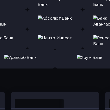
(Тинькофф)
в Альфа-Банк
в АТ
ь заявку
Оправить заявку
Оправит
т Банк
в Ингосстрах Банк
в Райффа
ь заявку
Оправить заявку
Оправит
ранжевый
в Абсолют Банк
в Банк 
ь заявку
Оправить заявку
Оправит
а Банк
в Центр-Инвест
в Ренес
Оправить заявку
Оправить заявку
в Уралсиб Банк
в Хоум Банк