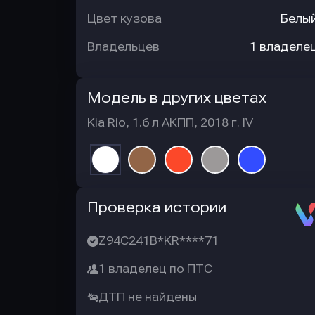
Цвет кузова
Белы
Владельцев
1 владеле
Модель в других цветах
Kia Rio, 1.6 л АКПП, 2018 г. IV
Автотека
Проверка истории
Z94C241B*KR****71
1 владелец по ПТС
ДТП не найдены