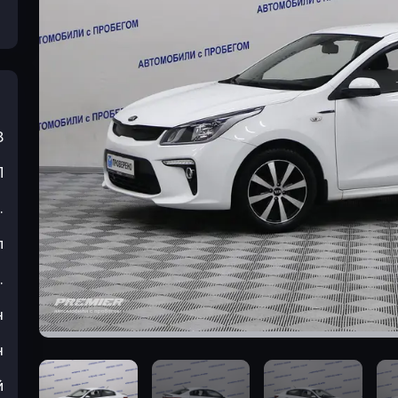
8
П
.
л
.
н
н
й