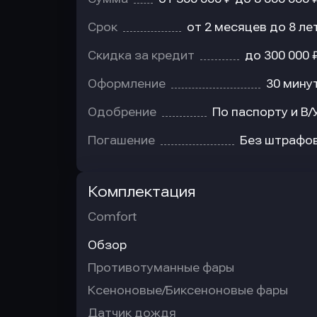
Срок
от 2 месяцев до 8 ле
Скидка за кредит
до 300 000 
Оформление
30 мину
Одобрение
По паспорту и В/
Погашение
Без штрафо
Комплектация
Comfort
Обзор
Противотуманные фары
Ксеноновые/Биксеноновые фары
Датчик дождя