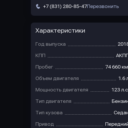
+7 (831) 280-85-47
Перезвонить
Характеристики
Год выпуска
201
КПП
АКП
Пробег
74 660 км
Объем двигателя
1.6 
Мощность двигателя
123 л.с
Тип двигателя
Бензи
Тип кузова
Седа
Привод
Передни