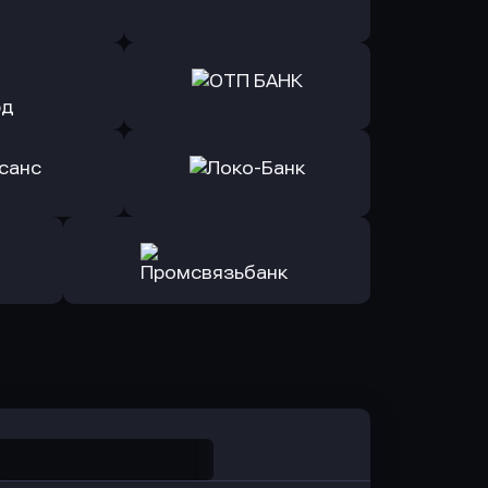
Б Банк
в ВТБ
ь заявку
Оправить заявку
йзен Банк
в Экспобанк
ь заявку
Оправить заявку
Авангард
в ОТП БАНК
ь заявку
Оправить заявку
санс Банк
в Локо-Банк
Оправить заявку
в Промсвязьбанк