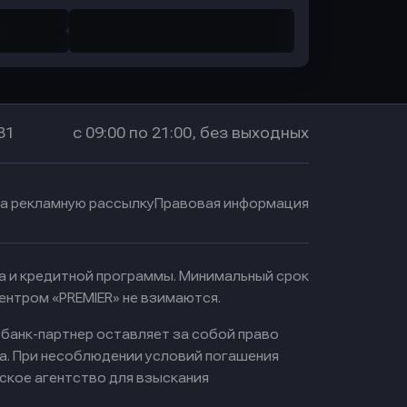
31
с 09:00 по 21:00, без выходных
на рекламную рассылку
Правовая информация
ма и кредитной программы. Минимальный срок
ентром «PREMIER» не взимаются.
 банк-партнер оставляет за собой право
а. При несоблюдении условий погашения
ское агентство для взыскания