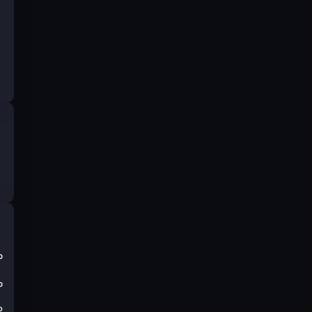
%
%
₽