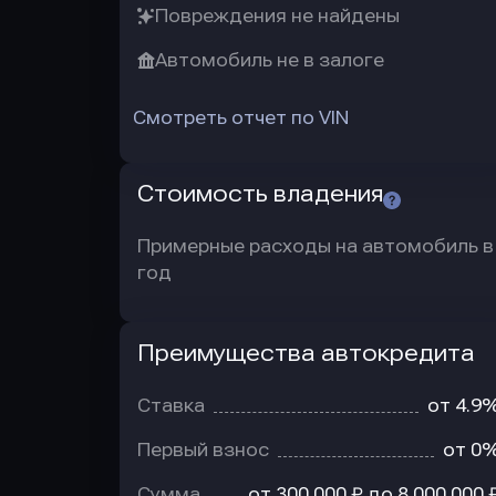
Повреждения не найдены
Автомобиль не в залоге
Смотреть отчет по VIN
Стоимость владения
Примерные расходы на автомобиль в
год
Преимущества автокредита
Преимущества
автокредита
Ставка
от 4.9
Первый взнос
от 0
Сумма
от 300 000 ₽ до 8 000 000 