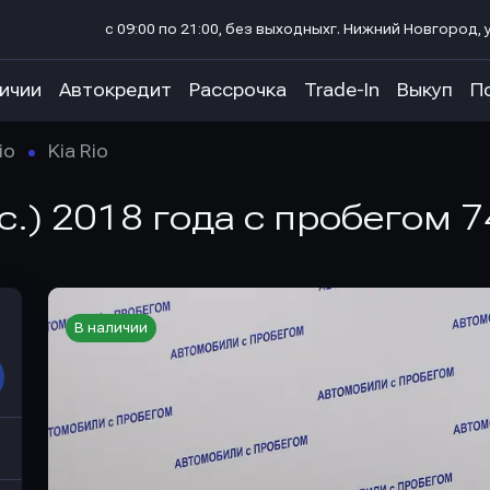
с 09:00 по 21:00, без выходных
г. Нижний Новгород, у
личии
Автокредит
Рассрочка
Trade-In
Выкуп
П
io
Kia Rio
л.с.) 2018 года с пробегом 
В наличии