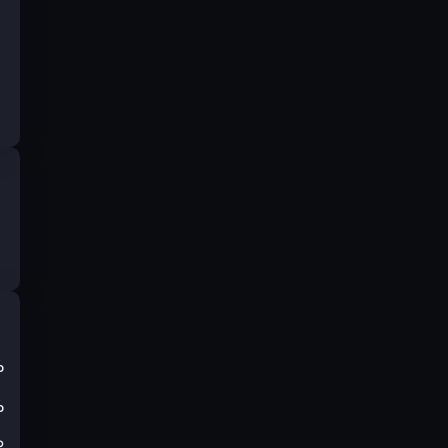
%
%
₽