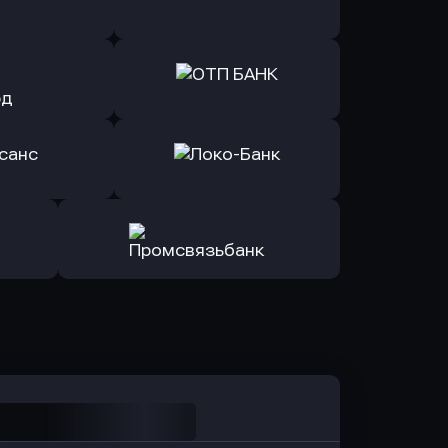
Б Банк
в ВТБ
ь заявку
Оправить заявку
йзен Банк
в Экспобанк
ь заявку
Оправить заявку
Авангард
в ОТП БАНК
ь заявку
Оправить заявку
санс Банк
в Локо-Банк
Оправить заявку
в Промсвязьбанк