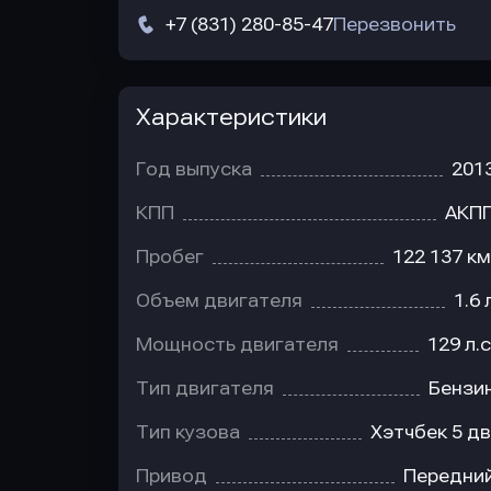
+7 (831) 280-85-47
Перезвонить
Характеристики
Год выпуска
201
КПП
АКП
Пробег
122 137 км
Объем двигателя
1.6 
Мощность двигателя
129 л.с
Тип двигателя
Бензи
Тип кузова
Хэтчбек 5 дв
Привод
Передни