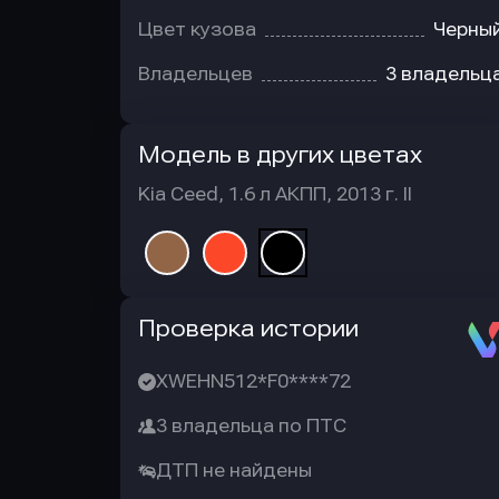
Цвет кузова
Черны
Владельцев
3 владельц
Модель в других цветах
Kia Ceed, 1.6 л АКПП, 2013 г. II
Автотека
Проверка истории
XWEHN512*F0****72
3 владельца по ПТС
ДТП не найдены