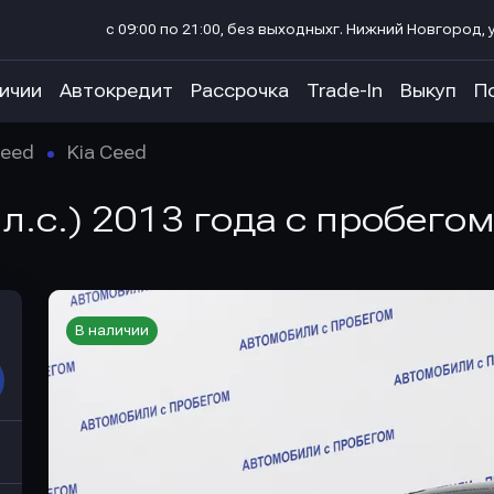
с 09:00 по 21:00, без выходных
г. Нижний Новгород, у
личии
Автокредит
Рассрочка
Trade-In
Выкуп
П
eed
Kia Ceed
 л.с.) 2013 года с пробего
В наличии