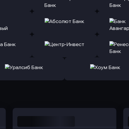
(Тинькофф)
в Альфа-Банк
в АТ
ь заявку
Оправить заявку
Оправит
т Банк
в Ингосстрах Банк
в Райффа
ь заявку
Оправить заявку
Оправит
ранжевый
в Абсолют Банк
в Банк 
ь заявку
Оправить заявку
Оправит
а Банк
в Центр-Инвест
в Ренес
Оправить заявку
Оправить заявку
в Уралсиб Банк
в Хоум Банк