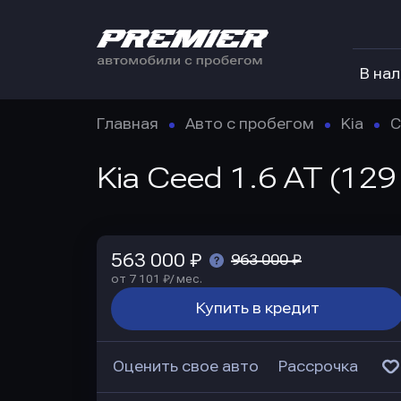
В на
Главная
Авто с пробегом
Kia
C
Kia Ceed 1.6 AT (129
563 000 ₽
963 000 ₽
от 7 101 ₽/ мес.
Купить в кредит
Оценить свое авто
Рассрочка