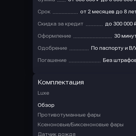
Срок
от 2 месяцев до 8 ле
Скидка за кредит
до 300 000 
Оформление
30 мину
Одобрение
По паспорту и В/
Погашение
Без штрафо
Комплектация
Luxe
Обзор
Противотуманные фары
Ксеноновые/Биксеноновые фары
Датчик дождя