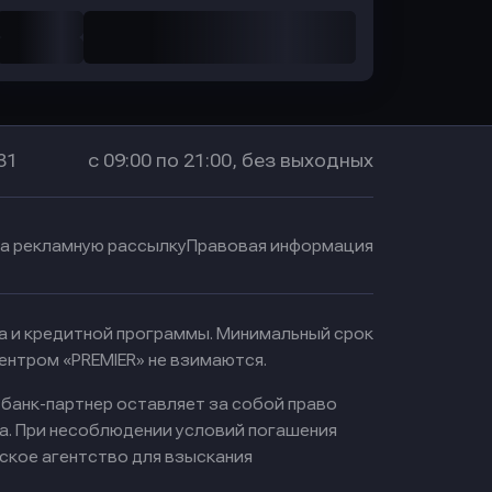
31
с 09:00 по 21:00, без выходных
на рекламную рассылку
Правовая информация
ма и кредитной программы. Минимальный срок
ентром «PREMIER» не взимаются.
 банк-партнер оставляет за собой право
а. При несоблюдении условий погашения
ское агентство для взыскания