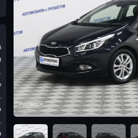
3
П
.
л
.
н
.
й