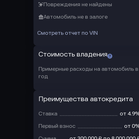
Повреждения не найдены
Автомобиль не в залоге
Смотреть отчет по VIN
Стоимость владения
Примерные расходы на автомобиль в
год
Преимущества автокредита
Преимущества
автокредита
Ставка
от 4.9
Первый взнос
от 0
Сумма
от 300 000 ₽ до 8 000 000 