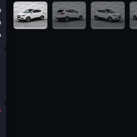
й
й
а