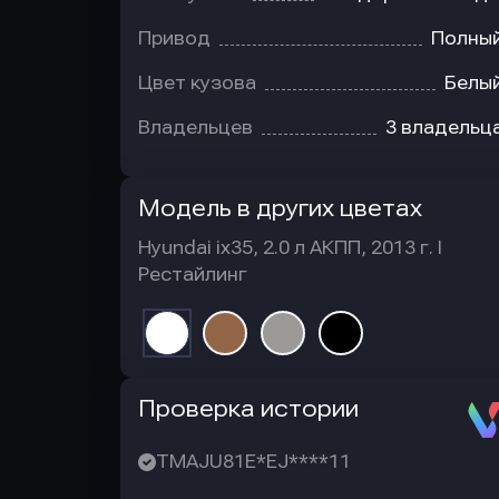
Привод
Полны
Цвет кузова
Белы
Владельцев
3 владельц
Модель в других цветах
Hyundai ix35, 2.0 л АКПП, 2013 г. I
Рестайлинг
Автотека
Проверка истории
TMAJU81E*EJ****11