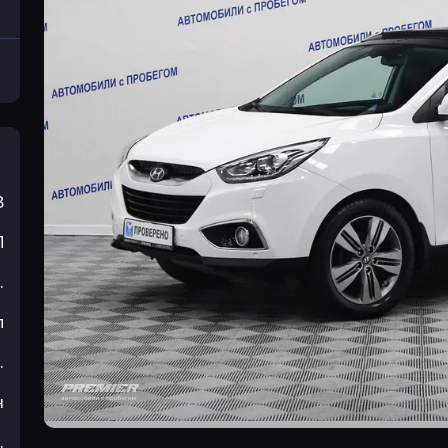
3
П
.
л
.
н
.