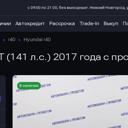
с 09:00 по 21:00, без выходных
г. Нижний Новгород, у
личии
Автокредит
Рассрочка
Trade-In
Выкуп
П
i40
Hyundai i40
T (141 л.с.) 2017 года с пр
В наличии