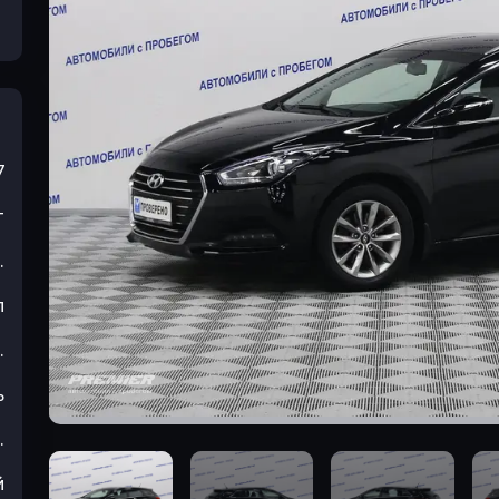
7
т
.
л
.
ь
.
й