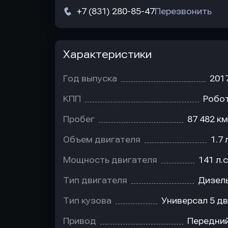
+7 (831) 280-85-47
Перезвонить
Характеристики
Год выпуска
201
КПП
Робо
Пробег
87 482 км
Объем двигателя
1.7 
Мощность двигателя
141 л.с
Тип двигателя
Дизел
Тип кузова
Универсал 5 дв
Привод
Передни