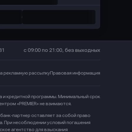
31
с 09:00 по 21:00, без выходных
на рекламную рассылку
Правовая информация
ма и кредитной программы. Минимальный срок
ентром «PREMIER» не взимаются.
 банк-партнер оставляет за собой право
а. При несоблюдении условий погашения
ское агентство для взыскания