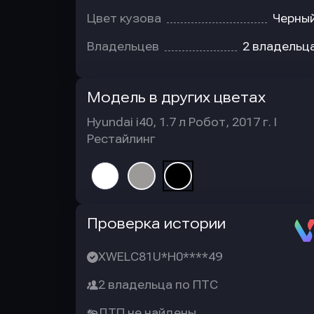
Цвет кузова
Черны
Владельцев
2 владельц
Модель в других цветах
Hyundai i40, 1.7 л Робот, 2017 г. I
Рестайлинг
Автотека
Проверка истории
XWELC81U*H0****49
2 владельца по ПТС
ДТП не найдены