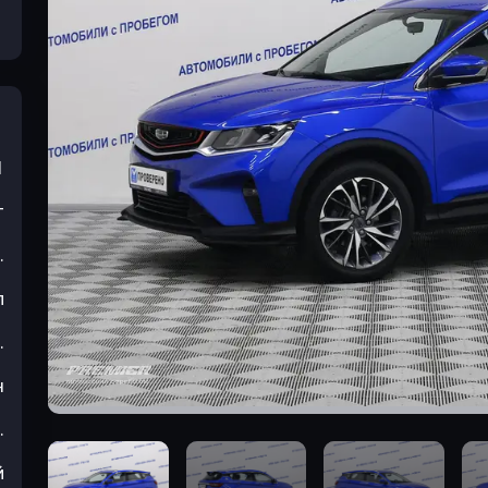
1
т
.
л
.
н
.
й