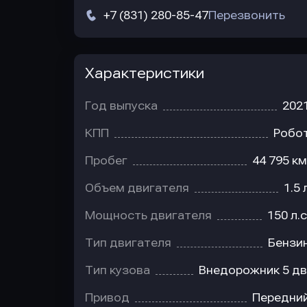
+7 (831) 280-85-47
Перезвонить
Характеристики
Год выпуска
202
КПП
Робо
Пробег
44 795 км
Объем двигателя
1.5 
Мощность двигателя
150 л.с
Тип двигателя
Бензи
Тип кузова
Внедорожник 5 дв
Привод
Передни