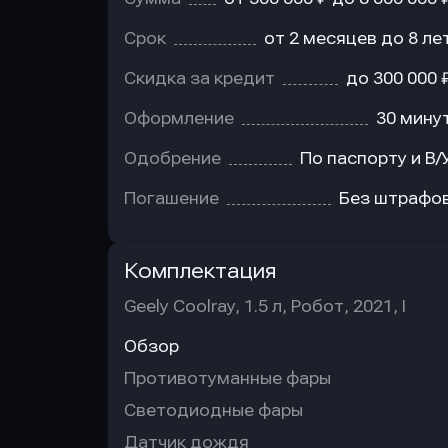
Срок
от 2 месяцев до 8 ле
Скидка за кредит
до 300 000 
Оформление
30 мину
Одобрение
По паспорту и В/
Погашение
Без штрафо
Комплектация
Geely Coolray, 1.5 л, Робот, 2021, I
Обзор
Противотуманные фары
Светодиодные фары
Датчик дождя