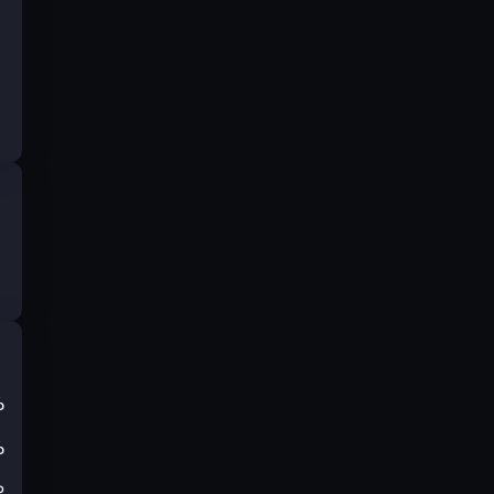
%
%
₽