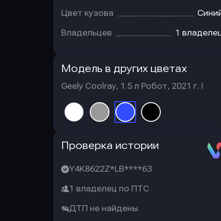
Цвет кузова
Сини
Владельцев
1 владеле
Модель в других цветах
Geely Coolray, 1.5 л Робот, 2021 г. I
Автотека
Проверка истории
Y4K8622Z*LB****63
1 владелец по ПТС
ДТП не найдены