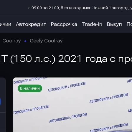
с 09:00 по 21:00, без выходных
г. Нижний Новгород, у
личии
Автокредит
Рассрочка
Trade-In
Выкуп
П
Coolray
Geely Coolray
T (150 л.с.) 2021 года с п
В наличии