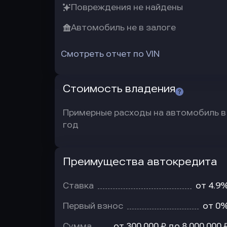
Повреждения не найдены
Автомобиль не в залоге
Смотреть отчет по VIN
Стоимость владения
Примерные расходы на автомобиль в
год
Преимущества автокредита
Преимущества
автокредита
Ставка
от 4.9
Первый взнос
от 0
Сумма
от 300 000 ₽ до 8 000 000 