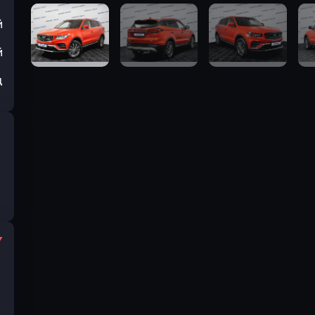
й
й
ц