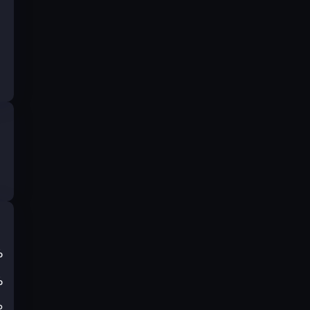
%
%
₽