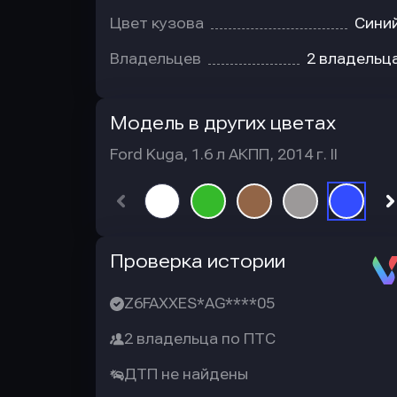
Цвет кузова
Сини
Владельцев
2 владельц
Модель в других цветах
Ford Kuga, 1.6 л АКПП, 2014 г. II
Автотека
Проверка истории
Z6FAXXES*AG****05
2 владельца по ПТС
ДТП не найдены