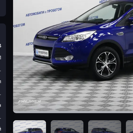
4
П
.
л
.
н
.
й