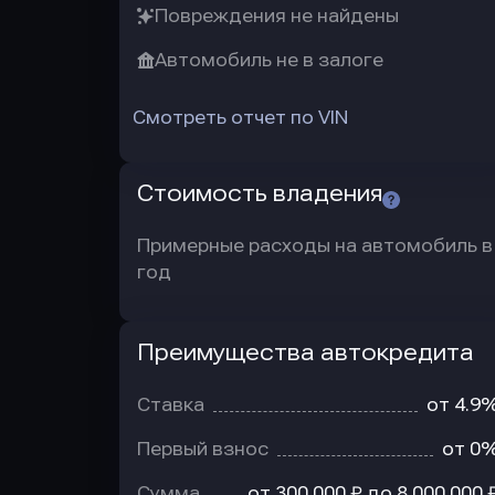
Повреждения не найдены
Автомобиль не в залоге
Смотреть отчет по VIN
Стоимость владения
Примерные расходы на автомобиль в
год
Преимущества автокредита
Преимущества
автокредита
Ставка
от 4.9
Первый взнос
от 0
Сумма
от 300 000 ₽ до 8 000 000 