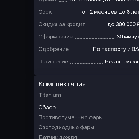
Срок
от 2 месяцев до 8 ле
Скидка за кредит
до 300 000 
Оформление
30 мину
Одобрение
По паспорту и В/
Погашение
Без штрафо
Комплектация
Titanium
Обзор
Противотуманные фары
Светодиодные фары
Датчик дождя