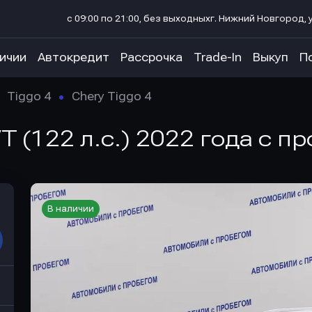
с 09:00 по 21:00, без выходных
г. Нижний Новгород, у
личии
Автокредит
Рассрочка
Trade-In
Выкуп
П
Tiggo 4
Chery Tiggo 4
T (122 л.с.) 2022 года с п
В наличии