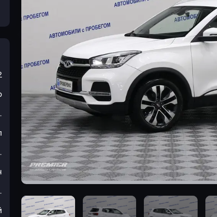
2
р
.
л
.
н
.
й