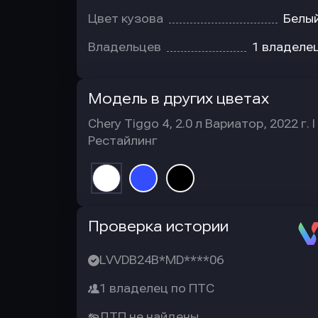
Цвет кузова
Белы
Владельцев
1 владеле
Модель в других цветах
Chery Tiggo 4, 2.0 л Вариатор, 2022 г. I
Рестайлинг
Автотека
Проверка истории
LVVDB24B*MD****06
1 владелец по ПТС
ДТП не найдены