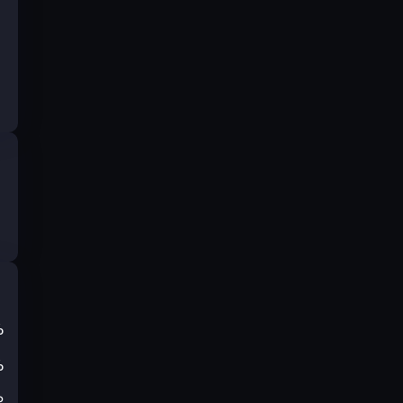
%
%
₽