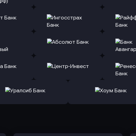
ь заявку
Оправить заявку
Оправит
(Тинькофф)
в Альфа-Банк
в АТ
ь заявку
Оправить заявку
Оправит
т Банк
в Ингосстрах Банк
в Райффа
ь заявку
Оправить заявку
Оправит
ранжевый
в Абсолют Банк
в Банк 
ь заявку
Оправить заявку
Оправит
а Банк
в Центр-Инвест
в Ренес
Оправить заявку
Оправить заявку
в Уралсиб Банк
в Хоум Банк