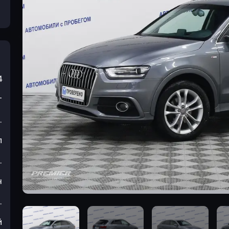
4
т
.
л
.
н
.
й