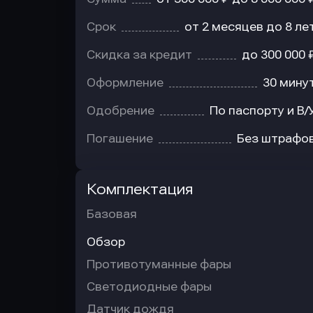
Срок
от 2 месяцев до 8 ле
Скидка за кредит
до 300 000 
Оформление
30 мину
Одобрение
По паспорту и В/
Погашение
Без штрафо
Комплектация
Базовая
Обзор
Противотуманные фары
Светодиодные фары
Датчик дождя