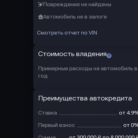
Повреждения не найдены
Автомобиль не в залоге
Смотреть отчет по VIN
Стоимость владения
Примерные расходы на автомобиль в
год
Преимущества автокредита
Преимущества
автокредита
Ставка
от 4.9
Первый взнос
от 0
Сумма
от 300 000 ₽ до 8 000 000 