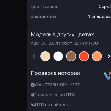
Цвет кузова
Серы
Владельцев
1 владеле
Модель в других цветах
Audi Q3, 2.0 л Робот, 2014 г. I (8U)
Автотека
Проверка истории
WAUZZZ8U*DR****77
1 владелец по ПТС
ДТП не найдены