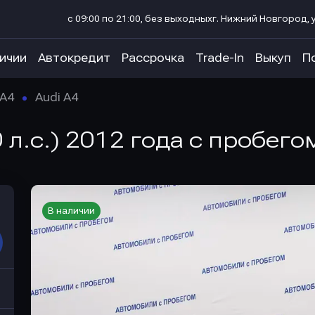
с 09:00 по 21:00, без выходных
г. Нижний Новгород, у
личии
Автокредит
Рассрочка
Trade-In
Выкуп
П
A4
Audi A4
0 л.с.) 2012 года с пробего
В наличии