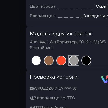
Цвет кузова
Серы
Владельцев
3 владельц
Модель в других цветах
Audi A4, 1.8 л Вариатор, 2012 г. IV (B8)
Рестайлинг
Автотека
Проверка истории
WAUZZZ8K*EN****99
3 владельца по ПТС
ДТП не найдены