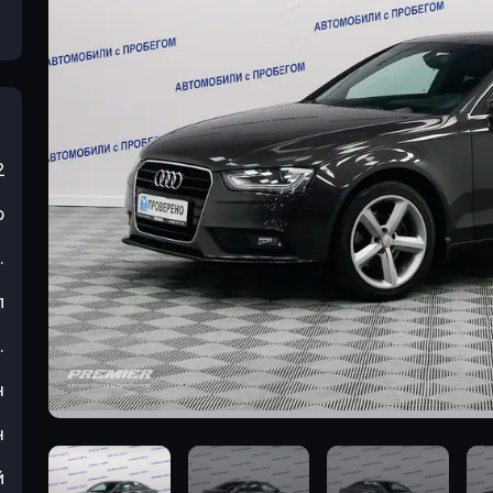
2
р
.
л
.
н
н
й