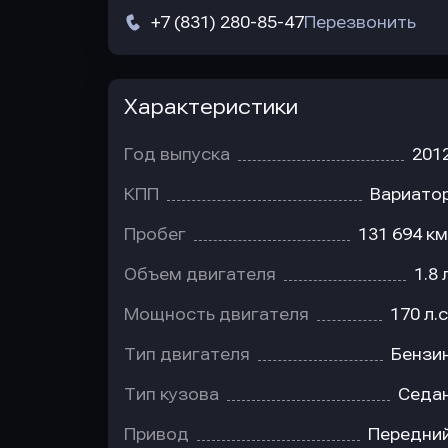
+7 (831) 280-85-47
Перезвонить
Характеристики
Год выпуска
201
КПП
Вариато
Пробег
131 694 км
Объем двигателя
1.8 
Мощность двигателя
170 л.с
Тип двигателя
Бензи
Тип кузова
Седа
Привод
Передни